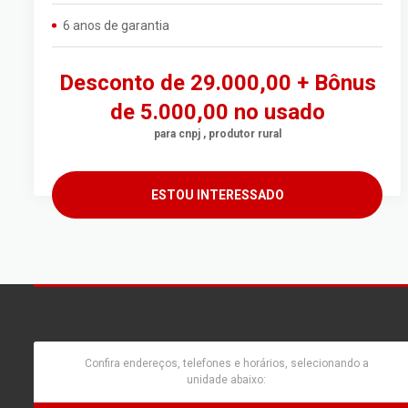
6 anos de garantia
Desconto de 29.000,00 + Bônus
de 5.000,00 no usado
para cnpj , produtor rural
ESTOU INTERESSADO
Confira endereços, telefones e horários, selecionando a
unidade abaixo: