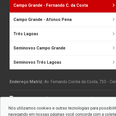
Campo Grande - Fernando C. da Costa
Campo Grande - Afonso Pena
Três Lagoas
Seminovos Campo Grande
Seminovos Três Lagoas
Endereço Matriz:
Av. Fernando Corrêa da Costa, 733 - C
PAZ NO TRÂNSITO COMEÇA POR VOCÊ
Nós utilizamos cookies e outras tecnologias para possibilit
© Copyright 2026
-
AutoForce - Todos os direitos reservados.
navegando em nossas páginas você concorda com a coleta 
Confira a nossa
Política de privacidade
.