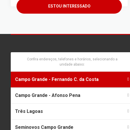
ESTOU INTERESSADO
Confira endereços, telefones e horários, selecionando a
unidade abaixo:
Campo Grande - Fernando C. da Costa
Campo Grande - Afonso Pena
Três Lagoas
Seminovos Campo Grande